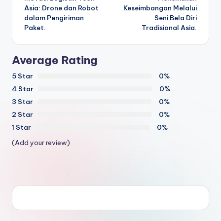
navigation
Asia: Drone dan Robot
Keseimbangan Melalui
dalam Pengiriman
Seni Bela Diri
Paket.
Tradisional Asia.
Average Rating
5 Star
0%
4 Star
0%
3 Star
0%
2 Star
0%
1 Star
0%
(Add your review)