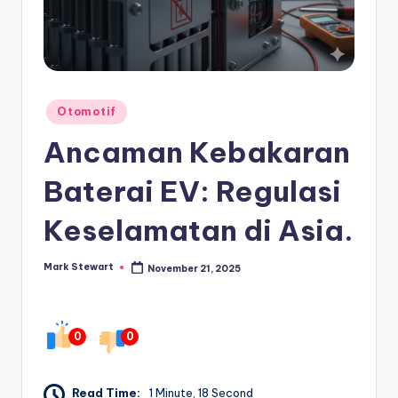
Posted
Otomotif
in
Ancaman Kebakaran
Baterai EV: Regulasi
Keselamatan di Asia.
Mark Stewart
November 21, 2025
Posted
by
0
0
Read Time:
1 Minute, 18 Second