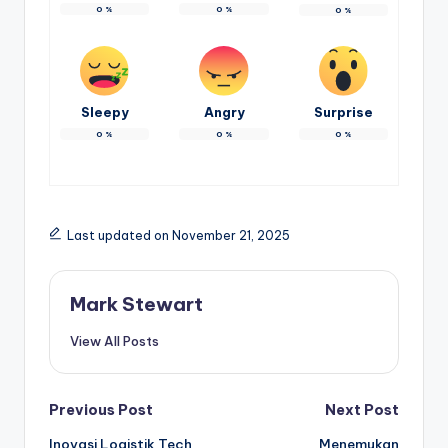
0
%
0
%
0
%
Sleepy
Angry
Surprise
0
%
0
%
0
%
Last updated on November 21, 2025
Mark Stewart
View All Posts
Post
Previous Post
Next Post
Inovasi Logistik Tech
Menemukan