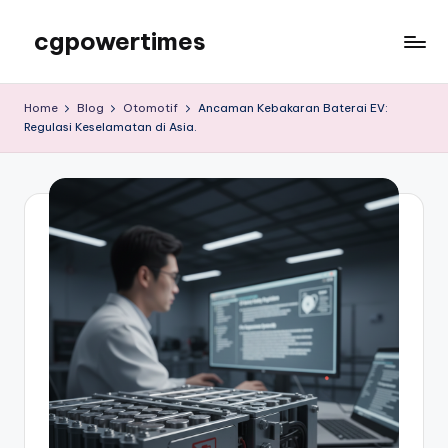
cgpowertimes
Skip
to
cgpowertimes
content
Home
Blog
Otomotif
Ancaman Kebakaran Baterai EV:
Regulasi Keselamatan di Asia.