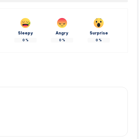
Sleepy
Angry
Surprise
0
%
0
%
0
%