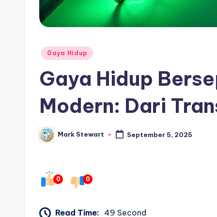
Posted
Gaya Hidup
in
Gaya Hidup Berse
Modern: Dari Tran
Mark Stewart
September 5, 2025
Posted
by
0
0
Read Time:
49 Second