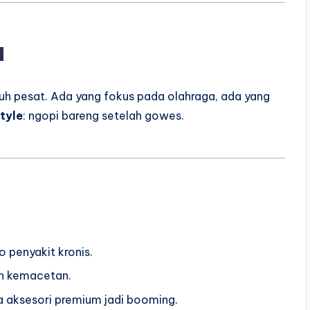
a
h pesat. Ada yang fokus pada olahraga, ada yang
style
: ngopi bareng setelah gowes.
o penyakit kronis.
an kemacetan.
ga aksesori premium jadi booming.