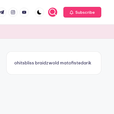
com
r.com
.me
instagram.com
youtube.com
Subscribe
ohitsbliss
braidzwold
matofistedarik