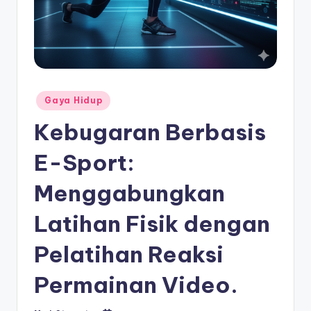
Posted
Gaya Hidup
in
Kebugaran Berbasis
E-Sport:
Menggabungkan
Latihan Fisik dengan
Pelatihan Reaksi
Permainan Video.