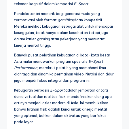
tekanan kognitif dalam kompetisi
E-Sport
.
Pendekatan ini menarik bagi generasi muda yang
termotivasi oleh format
gamifikasi
dan kompetitif.
Mereka melihat kebugaran sebagai alat untuk mencapai
keunggulan, tidak hanya dalam kesehatan tetapi juga
dalam karier
gaming
atau pekerjaan yang menuntut
kinerja mental tinggi.
Banyak pusat pelatihan kebugaran di kota-kota besar
Asia mulai menawarkan program spesialis
E-Sport
Performance
, merekrut pelatih yang memahami ilmu
olahraga dan dinamika permainan video. Nutrisi dan tidur
juga menjadi fokus integral dari program ini.
Kebugaran berbasis
E-Sport
adalah jembatan antara
dunia virtual dan realitas fisik, mendefinisikan ulang apa
artinya menjadi atlet modern di Asia. Ini membuktikan
bahwa latihan fisik adalah kunci untuk kinerja mental
yang optimal, bahkan dalam aktivitas yang berfokus
pada layar.