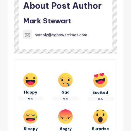
About Post Author
Mark Stewart
noreply@cgpowertimes.com
Happy
Sad
Excited
0
%
0
%
0
%
Sleepy
Angry
Surprise