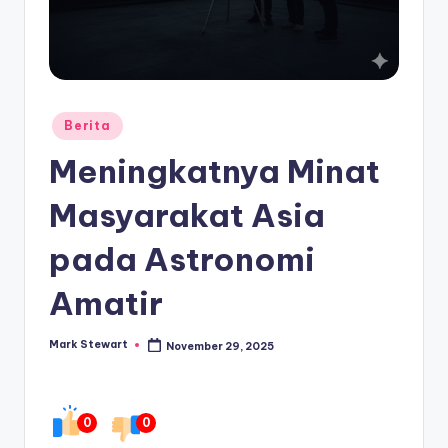
Posted
Berita
in
Meningkatnya Minat
Masyarakat Asia
pada Astronomi
Amatir
Mark Stewart
November 29, 2025
Posted
by
0
0