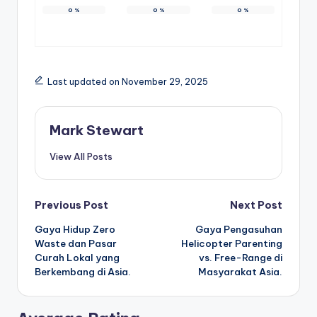
0
%
0
%
0
%
Last updated on November 29, 2025
Mark Stewart
View All Posts
Post
Previous Post
Next Post
Gaya Hidup Zero
Gaya Pengasuhan
navigation
Waste dan Pasar
Helicopter Parenting
Curah Lokal yang
vs. Free-Range di
Berkembang di Asia.
Masyarakat Asia.