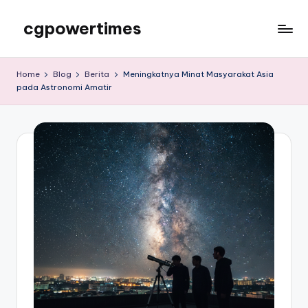
cgpowertimes
Skip
to
cgpowertimes
content
Home
Blog
Berita
Meningkatnya Minat Masyarakat Asia
pada Astronomi Amatir