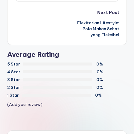
Post
Next Post
Flexitarian Lifestyle:
navigation
Pola Makan Sehat
yang Fleksibel
Average Rating
5 Star
0%
4 Star
0%
3 Star
0%
2 Star
0%
1 Star
0%
(Add your review)