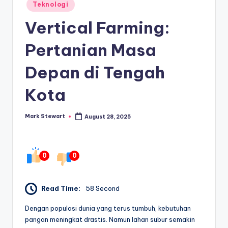
Posted
Teknologi
in
Vertical Farming:
Pertanian Masa
Depan di Tengah
Kota
Mark Stewart
August 28, 2025
Posted
by
0
0
Read Time:
58 Second
Dengan populasi dunia yang terus tumbuh, kebutuhan
pangan meningkat drastis. Namun lahan subur semakin