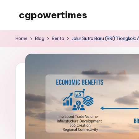
cgpowertimes
Skip
to
cgpowertimes
content
Home
Blog
Berita
Jalur Sutra Baru (BRI) Tiongkok: