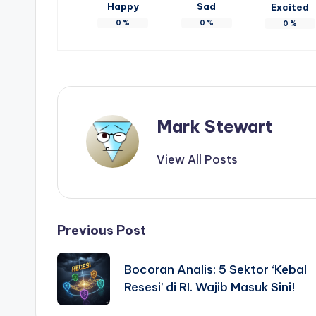
Happy
Sad
Excited
0
%
0
%
0
%
Mark Stewart
View All Posts
Post
Previous Post
navigation
Bocoran Analis: 5 Sektor ‘Kebal
Resesi’ di RI. Wajib Masuk Sini!