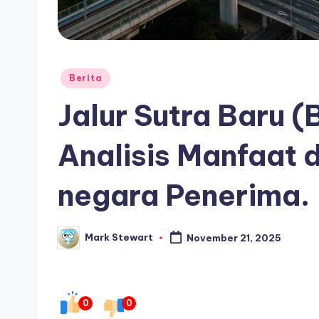
Posted
Berita
in
Jalur Sutra Baru (
Analisis Manfaat d
negara Penerima.
Mark Stewart
November 21, 2025
Posted
by
0
0