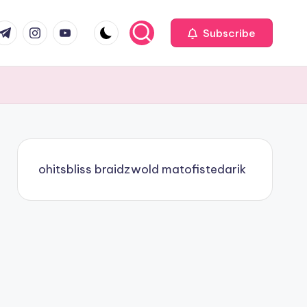
com
r.com
.me
instagram.com
youtube.com
Subscribe
ohitsbliss
braidzwold
matofistedarik