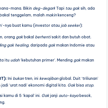
 mana-mana. Bikin
deg-degan
! Tapi
tau gak
sih, ada
bakal tenggelam, malah
makin
kenceng?
ran’-nya buat kamu (investor atau
job seeker
):
un, orang
gak
bakal
berhenti
sakit dan butuh obat.
ing
gak
healing
, daripada
gak
makan Indomie atau
ta itu
udah
‘kebutuhan primer’. Mending
gak
makan
BT):
Ini
bukan
tren, ini
kewajiban
global. Duit ‘triliunan’
jadi ‘urat nadi’ ekonomi digital kita.
Gak
bisa
stop
.
i kamu di 5 ‘kapal’ ini.
Gak
janji
auto-kaya
besok,
ng.