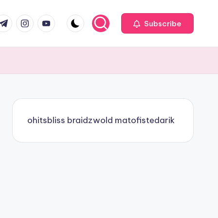
com
r.com
.me
instagram.com
youtube.com
Subscribe
ohitsbliss
braidzwold
matofistedarik