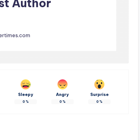
st Author
ertimes.com
Sleepy
Angry
Surprise
0
%
0
%
0
%