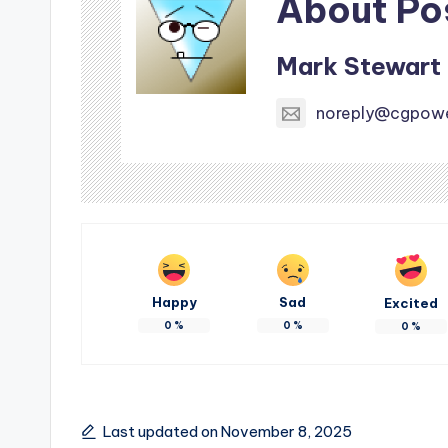
About Po
Mark Stewart
noreply@cgpow
Happy
Sad
Excited
0
%
0
%
0
%
Last updated on November 8, 2025