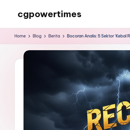
cgpowertimes
Skip
to
cgpowertimes
content
Home
Blog
Berita
Bocoran Analis: 5 Sektor ‘Kebal Re