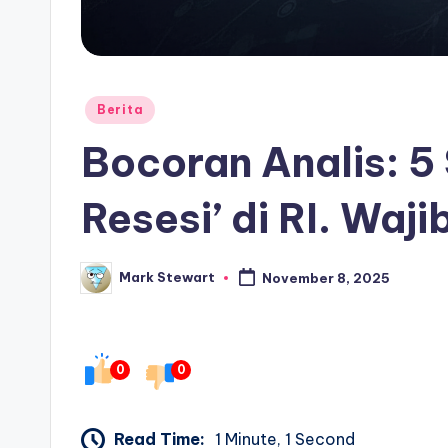
Posted
Berita
in
Bocoran Analis: 5
Resesi’ di RI. Waji
Mark Stewart
November 8, 2025
Posted
by
0
0
Read Time:
1 Minute, 1 Second