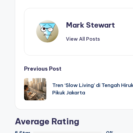
Mark Stewart
View All Posts
Post
Previous Post
navigation
Tren ‘Slow Living’ di Tengah Hiru
Pikuk Jakarta
Average Rating
5 Star
0%