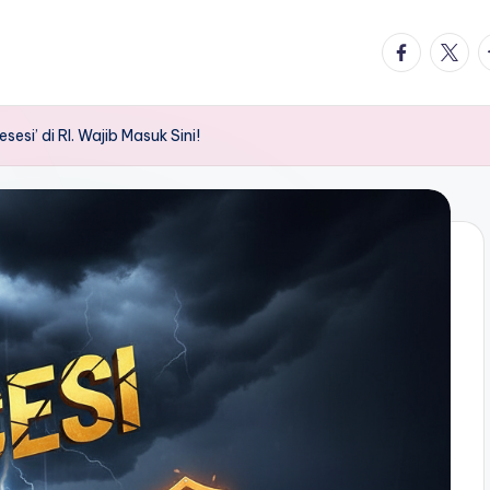
facebook.
twitte
t
sesi’ di RI. Wajib Masuk Sini!