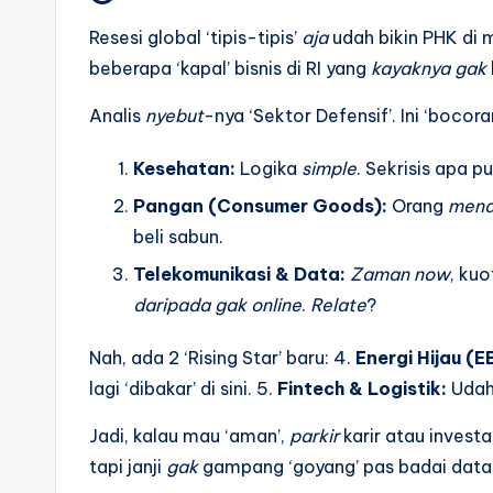
Resesi global ‘tipis-tipis’
aja
udah bikin PHK di
beberapa ‘kapal’ bisnis di RI yang
kayaknya
gak
Analis
nyebut
-nya ‘Sektor Defensif’. Ini ‘boco
Kesehatan:
Logika
simple
. Sekrisis apa p
Pangan (Consumer Goods):
Orang
mend
beli sabun.
Telekomunikasi & Data:
Zaman now
, kuo
daripada
gak
online
.
Relate
?
Nah, ada 2 ‘Rising Star’ baru: 4.
Energi Hijau (E
lagi ‘dibakar’ di sini. 5.
Fintech & Logistik:
Udah 
Jadi, kalau mau ‘aman’,
parkir
karir atau investas
tapi janji
gak
gampang ‘goyang’ pas badai data