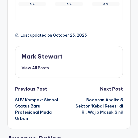
0
%
0
%
0
%
Last updated on October 25, 2025
Mark Stewart
View All Posts
Post
Previous Post
Next Post
SUV Kompak: Simbol
Bocoran Analis: 5
navigation
Status Baru
Sektor ‘Kebal Resesi’ di
Profesional Muda
RI. Wajib Masuk Sini!
Urban