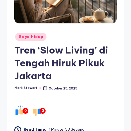
Posted
Gaya Hidup
in
Tren ‘Slow Living’ di
Tengah Hiruk Pikuk
Jakarta
Mark Stewart
October 25, 2025
Posted
by
0
0
Read Time:
1 Minute, 33 Second