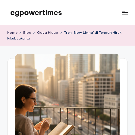
cgpowertimes
Skip
to
cgpowertimes
content
Home
Blog
Gaya Hidup
Tren ‘Slow Living’ di Tengah Hiruk
Pikuk Jakarta