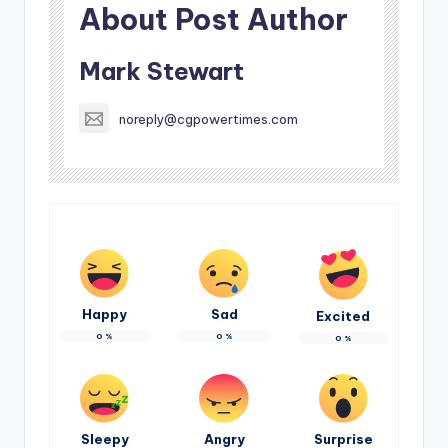
About Post Author
Mark Stewart
noreply@cgpowertimes.com
Happy
Sad
Excited
0
%
0
%
0
%
Sleepy
Angry
Surprise